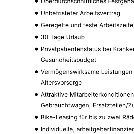
Überdurchschnittliches Festgeha
Unbefristeter Arbeitsvertrag
Geregelte und feste Arbeitszeit
30 Tage Urlaub
Privatpatientenstatus bei Krank
Gesundheitsbudget
Vermögenswirksame Leistungen u
Altersvorsorge
Attraktive Mitarbeiterkonditione
Gebrauchtwagen, Ersatzteilen/Z
Bike-Leasing für bis zu zwei Räd
Individuelle, arbeitgeberfinanzi