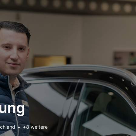
bung
chland
•
+8 weitere