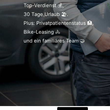
Top-Verdienst 💰,
30 Tage Urlaub 🏖️.
Plus: Privatpatientenstatus 🏥,
Bike-Leasing 🚴
und ein familiäres Team 🤝